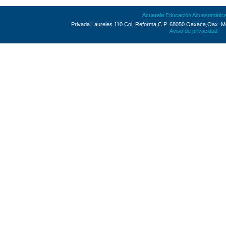
Acuarela Educación Acuasomátic
Privada Laureles 110 Col. Reforma C.P. 68050 Oaxaca,Oax. M
Aviso de privacidad